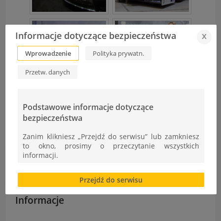
Informacje dotyczące bezpieczeństwa
x
Wprowadzenie
Polityka prywatn.
Przetw. danych
Podstawowe informacje dotyczące
bezpieczeństwa
Rajd "TRAMP-2016"
Staż zagraniczny – relacja
Zanim klikniesz „Przejdź do serwisu” lub zamkniesz
to okno, prosimy o przeczytanie wszystkich
informacji.
Brak zgody bądź ograniczenie funkcjonalności plików
Przejdź do serwisu
cookies lub local storage, może utrudnić lub
uniemożliwić korzystanie z Serwisu.
Informacje
Informacje dotyczące polityki prywatności oraz
przetwarzania danych osobowych dostępne są cały