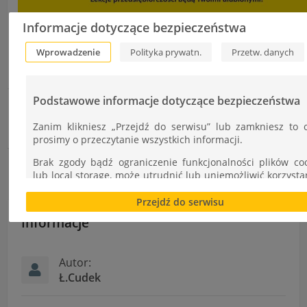
Informacje dotyczące bezpieczeństwa
Wprowadzenie
Polityka prywatn.
Przetw. danych
Podstawowe informacje dotyczące bezpieczeństwa
Tour de ZST – podsumowanie po dwóch tygodniach
Zanim klikniesz „Przejdź do serwisu” lub zamkniesz to 
Spotkanie z przedstawicielami OPCW
prosimy o przeczytanie wszystkich informacji.
Brak zgody bądź ograniczenie funkcjonalności plików co
lub local storage, może utrudnić lub uniemożliwić korzysta
Serwisu.
Przejdź do serwisu
Informacje dotyczące polityki prywatności oraz przetwar
Informacje
danych osobowych dostępne są cały czas w sekcji
"Nasza szkoła" > "Bezpieczeństwo"
Autor:
Ł.Cudek