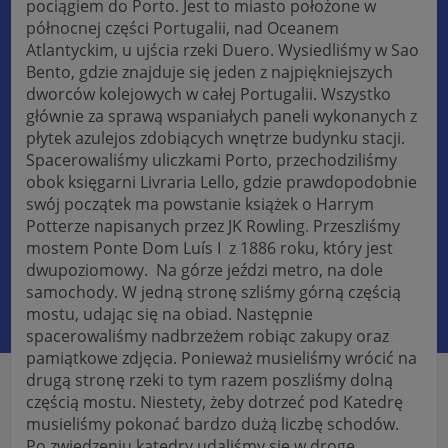
pociągiem do Porto. Jest to miasto położone w
północnej części Portugalii, nad Oceanem
Atlantyckim, u ujścia rzeki Duero. Wysiedliśmy w Sao
Bento, gdzie znajduje się jeden z najpiękniejszych
dworców kolejowych w całej Portugalii. Wszystko
głównie za sprawą wspaniałych paneli wykonanych z
płytek azulejos zdobiących wnętrze budynku stacji.
Spacerowaliśmy uliczkami Porto, przechodziliśmy
obok księgarni Livraria Lello, gdzie prawdopodobnie
swój początek ma powstanie książek o Harrym
Potterze napisanych przez JK Rowling
.
Przeszliśmy
mostem Ponte Dom Luís I z 1886 roku, który jest
dwupoziomowy. Na górze jeździ metro, na dole
samochody. W jedną stronę szliśmy górną częścią
mostu, udając się na obiad. Następnie
spacerowaliśmy nadbrzeżem robiąc zakupy oraz
pamiątkowe zdjęcia. Ponieważ musieliśmy wrócić na
drugą stronę rzeki to tym razem poszliśmy dolną
częścią mostu. Niestety, żeby dotrzeć pod Katedrę
musieliśmy pokonać bardzo dużą liczbę schodów.
Po zwiedzeniu katedry udaliśmy się w drogę