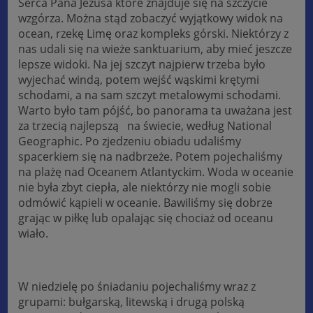
Serca Pana Jezusa które znajduje się na szczycie
wzgórza. Można stąd zobaczyć wyjątkowy widok na
ocean, rzekę Limę oraz kompleks górski. Niektórzy z
nas udali się na wieże sanktuarium, aby mieć jeszcze
lepsze widoki. Na jej szczyt najpierw trzeba było
wyjechać windą, potem wejść wąskimi krętymi
schodami, a na sam szczyt metalowymi schodami.
Warto było tam pójść, bo panorama ta uważana jest
za trzecią najlepszą na świecie, według National
Geographic. Po zjedzeniu obiadu udaliśmy
spacerkiem się na nadbrzeże. Potem pojechaliśmy
na plażę nad Oceanem Atlantyckim. Woda w oceanie
nie była zbyt ciepła, ale niektórzy nie mogli sobie
odmówić kąpieli w oceanie. Bawiliśmy się dobrze
grając w piłkę lub opalając się chociaż od oceanu
wiało.
W niedzielę po śniadaniu pojechaliśmy wraz z
grupami: bułgarską, litewską i drugą polską