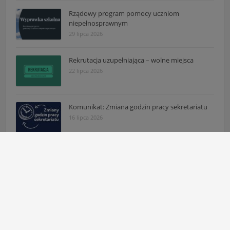
Rządowy program pomocy uczniom
niepełnosprawnym
29 lipca 2026
Rekrutacja uzupełniająca – wolne miejsca
22 lipca 2026
Komunikat: Zmiana godzin pracy sekretariatu
16 lipca 2026