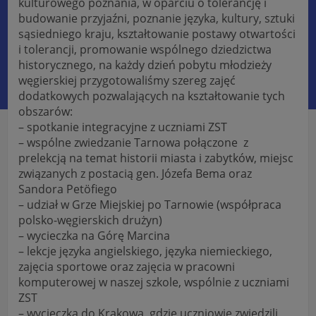
kulturowego poznania, w oparciu o tolerancję i
budowanie przyjaźni, poznanie języka, kultury, sztuki
sąsiedniego kraju, kształtowanie postawy otwartości
i tolerancji, promowanie wspólnego dziedzictwa
historycznego, na każdy dzień pobytu młodzieży
węgierskiej przygotowaliśmy szereg zajęć
dodatkowych pozwalających na kształtowanie tych
obszarów:
– spotkanie integracyjne z uczniami ZST
– wspólne zwiedzanie Tarnowa połączone z
prelekcją na temat historii miasta i zabytków, miejsc
związanych z postacią gen. Józefa Bema oraz
Sandora Petöfiego
– udział w Grze Miejskiej po Tarnowie (współpraca
polsko-węgierskich drużyn)
– wycieczka na Górę Marcina
– lekcje języka angielskiego, języka niemieckiego,
zajęcia sportowe oraz zajęcia w pracowni
komputerowej w naszej szkole, wspólnie z uczniami
ZST
– wycieczka do Krakowa, gdzie uczniowie zwiedzili