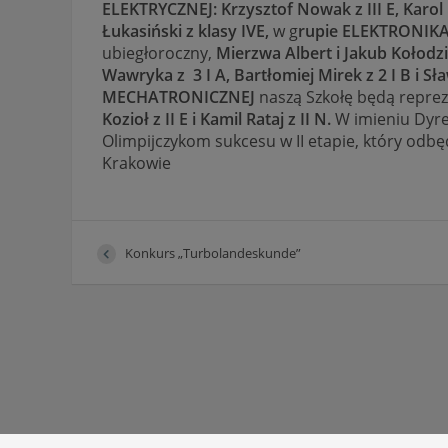
ELEKTRYCZNEJ: Krzysztof Nowak z III E, Karol 
Łukasiński z klasy IVE,
w g
rupie ELEKTRONIK
ubiegłoroczny,
Mierzwa Albert i Jakub Kołodzie
Wawryka z 3 I A, Bartłomiej Mirek z 2 I B i S
MECHATRONICZNEJ
naszą Szkołę będą repre
Kozioł z II E i Kamil Rataj z II N.
W imieniu Dyre
Olimpijczykom sukcesu w II etapie, który odbęd
Krakowie
Konkurs „Turbolandeskunde”