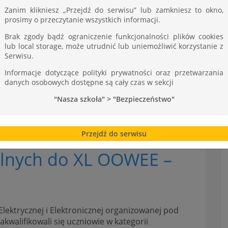
ST
Zanim klikniesz „Przejdź do serwisu” lub zamkniesz to okno,
prosimy o przeczytanie wszystkich informacji.
Brak zgody bądź ograniczenie funkcjonalności plików cookies
lub local storage, może utrudnić lub uniemożliwić korzystanie z
Serwisu.
Informacje dotyczące polityki prywatności oraz przetwarzania
danych osobowych dostępne są cały czas w sekcji
"Nasza szkoła" > "Bezpieczeństwo"
Przejdź do serwisu
kolnych do XL OOWEE –
lektrycznej i Elektronicznej organizowanej pod
walifikowali się uczniowie w kategorii