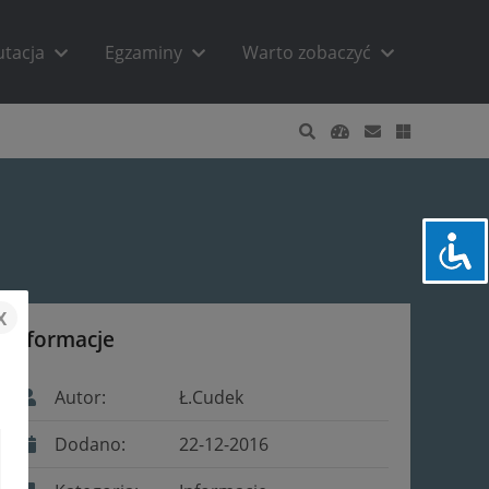
utacja
Egzaminy
Warto zobaczyć
x
Informacje
Autor:
Ł.Cudek
Dodano:
22-12-2016