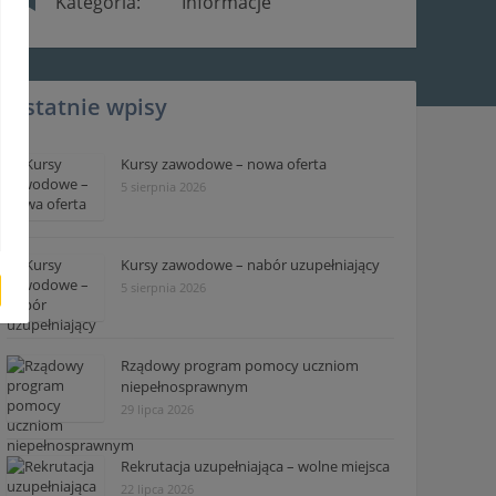
Kategoria:
Informacje
Ostatnie wpisy
Kursy zawodowe – nowa oferta
5 sierpnia 2026
Kursy zawodowe – nabór uzupełniający
5 sierpnia 2026
Rządowy program pomocy uczniom
niepełnosprawnym
29 lipca 2026
Rekrutacja uzupełniająca – wolne miejsca
22 lipca 2026