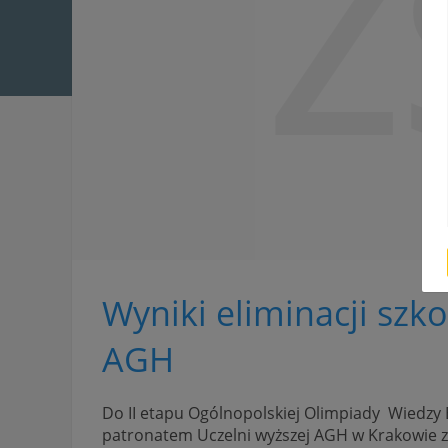
Z
Wyniki eliminacji sz
AGH
Do II etapu Ogólnopolskiej Olimpiady Wiedzy E
patronatem Uczelni wyższej AGH w Krakowie zak