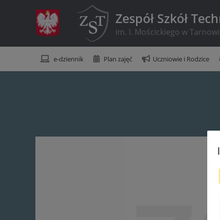
Zespół Szkół Tec
im. I. Mościckiego w Tarnow
e-dziennik
Plan zajęć
Uczniowie i Rodzice