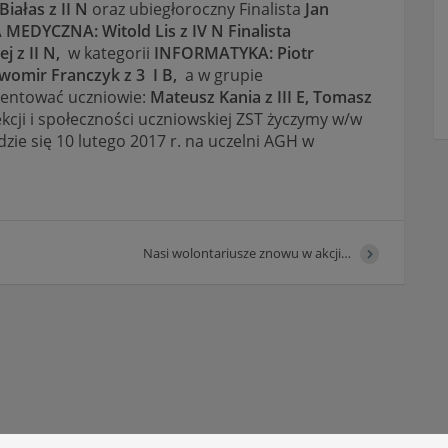
Białas z II N
oraz ubiegłoroczny Finalista
Jan
A MEDYCZNA:
Witold Lis z IV N Finalista
j z II N,
w kategorii
INFORMATYKA: Piotr
ławomir Franczyk z 3 I B,
a w grupie
zentować uczniowie:
Mateusz Kania z III E, Tomasz
kcji i społeczności uczniowskiej ZST życzymy w/w
zie się 10 lutego 2017 r. na uczelni AGH w
Nasi wolontariusze znowu w akcji…