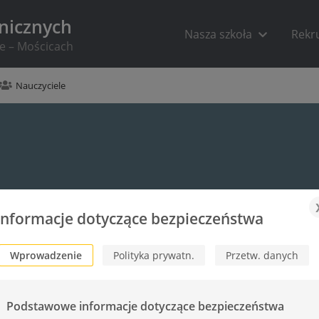
hnicznych
Nasza szkoła
Rekr
ie – Mościcach
Nauczyciele
Informacje dotyczące bezpieczeństwa
Wprowadzenie
Polityka prywatn.
Przetw. danych
Podstawowe informacje dotyczące bezpieczeństwa