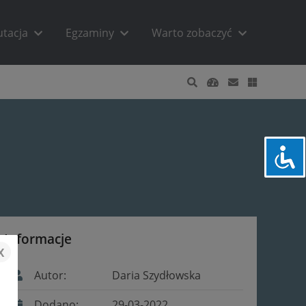
utacja
Egzaminy
Warto zobaczyć
Informacje
x
Autor:
Daria Szydłowska
Dodano:
29-03-2022