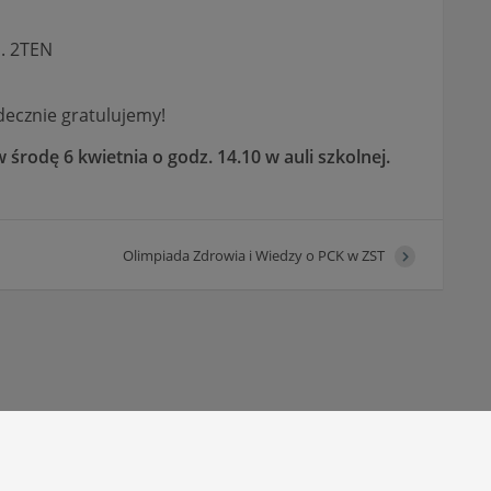
l. 2TEN
ecznie gratulujemy!
środę 6 kwietnia o godz. 14.10 w auli szkolnej.
Olimpiada Zdrowia i Wiedzy o PCK w ZST