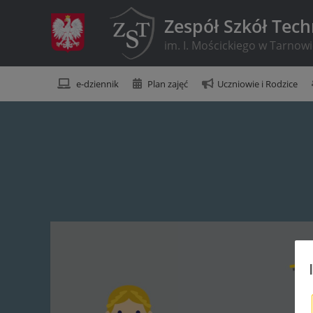
Zespół Szkół Tec
im. I. Mościckiego w Tarnow
e-dziennik
Plan zajęć
Uczniowie i Rodzice