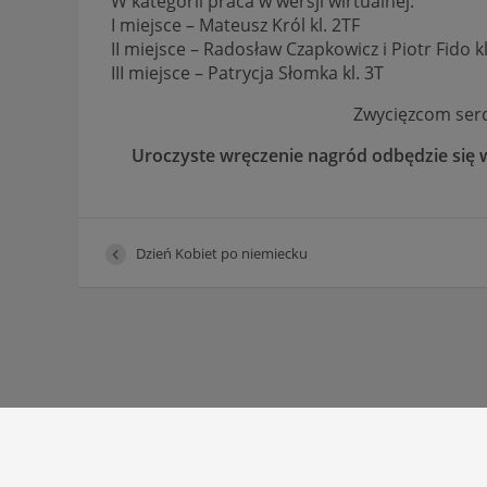
W kategorii praca w wersji wirtualnej:
I miejsce – Mateusz Król kl. 2TF
II miejsce – Radosław Czapkowicz i Piotr Fido k
III miejsce – Patrycja Słomka kl. 3T
Zwycięzcom serd
Uroczyste wręczenie nagród odbędzie się w 
Dzień Kobiet po niemiecku