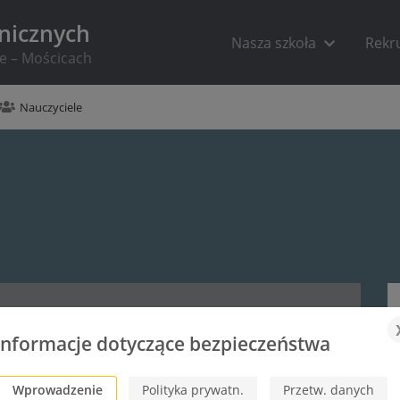
hnicznych
Nasza szkoła
Rekr
ie – Mościcach
Nauczyciele
Informacje dotyczące bezpieczeństwa
Wprowadzenie
Polityka prywatn.
Przetw. danych