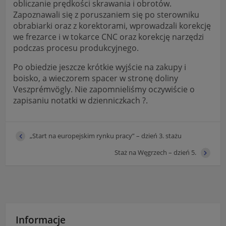
czas w sekcji
obliczanie prędkości skrawania i obrotów.
Zapoznawali się z poruszaniem się po sterowniku
"Nasza szkoła" > "Bezpieczeństwo"
obrabiarki oraz z korektorami, wprowadzali korekcję
we frezarce i w tokarce CNC oraz korekcję narzędzi
podczas procesu produkcyjnego.
Po obiedzie jeszcze krótkie wyjście na zakupy i
boisko, a wieczorem spacer w stronę doliny
Veszprémvögly. Nie zapomnieliśmy oczywiście o
zapisaniu notatki w dzienniczkach ?.
„Start na europejskim rynku pracy” – dzień 3. stażu
Staż na Węgrzech – dzień 5.
Informacje