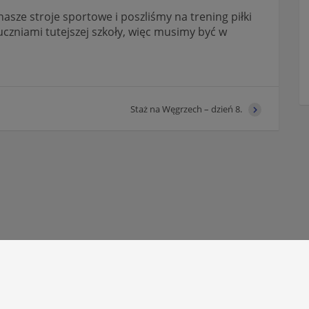
sze stroje sportowe i poszliśmy na trening piłki
uczniami tutejszej szkoły, więc musimy być w
Staż na Węgrzech – dzień 8.