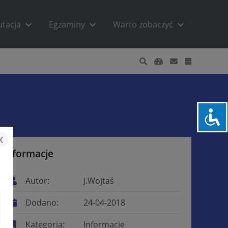
utacja
Egzaminy
Warto zobaczyć
x
Informacje
Autor:
J.Wojtaś
Dodano:
24-04-2018
Kategoria:
Informacje