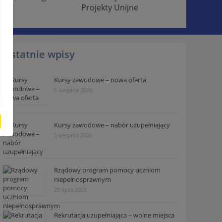
Projekty Unijne
Ostatnie wpisy
Kursy zawodowe – nowa oferta
5 sierpnia 2026
Kursy zawodowe – nabór uzupełniający
5 sierpnia 2026
Rządowy program pomocy uczniom
niepełnosprawnym
29 lipca 2026
Rekrutacja uzupełniająca – wolne miejsca