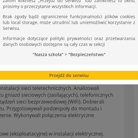
Zanim klikniesz „Przejdź do serwisu” lub zamkniesz to okno,
agi do nawiązywania kontaktów i porozumiewania
prosimy o przeczytanie wszystkich informacji.
. Coraz sprawniej idzie nam też wykonywanie
Brak zgody bądź ograniczenie funkcjonalności plików cookies
lub local storage, może utrudnić lub uniemożliwić korzystanie z
Serwisu.
Informacje dotyczące polityki prywatności oraz przetwarzania
 przygotowywali ją do procesu
obróbki seryjnej,
danych osobowych dostępne są cały czas w sekcji
e ze specyfikacją zawartą w programie obróbczym,
"Nasza szkoła" > "Bezpieczeństwo"
ółfabrykaty oraz ustawiali punkt zerowy oraz
ję procesu obróbczego. Następnie pracownik
nności, a stażysta uruchamiał tokarkę bez
Przejdź do serwisu
rabiarki.
talacji sieci teletechnicznych. Analizowali
u gniazd sieciowych (zasilających), telefonicznych
ządzeń sieci bezprzewodowej (WiFi). Dobierali
żu. Przygotowywali podzespoły do montażu i
zenie. Wykonywali połączenia elektryczne
e (eksploatacyjne) w instalacji elektrycznej.