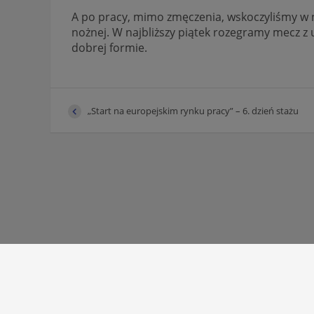
A po pracy, mimo zmęczenia, wskoczyliśmy w na
nożnej. W najbliższy piątek rozegramy mecz z 
dobrej formie.
„Start na europejskim rynku pracy” – 6. dzień stażu