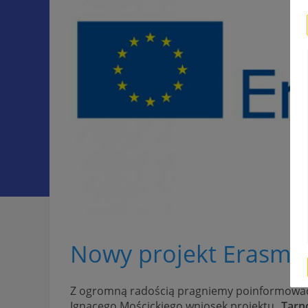
Nowy projekt Erasmu
Z ogromną radością pragniemy poinformować, 
Ignacego Mościckiego wniosek projektu „
Tarn