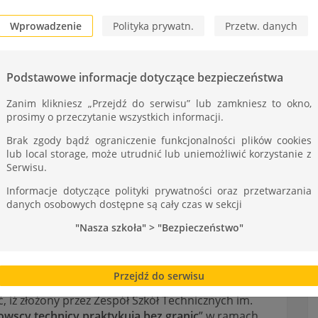
Wprowadzenie
Polityka prywatn.
Przetw. danych
Podstawowe informacje dotyczące bezpieczeństwa
Zanim klikniesz „Przejdź do serwisu” lub zamkniesz to okno,
prosimy o przeczytanie wszystkich informacji.
Brak zgody bądź ograniczenie funkcjonalności plików cookies
lub local storage, może utrudnić lub uniemożliwić korzystanie z
Serwisu.
Informacje dotyczące polityki prywatności oraz przetwarzania
danych osobowych dostępne są cały czas w sekcji
"Nasza szkoła" > "Bezpieczeństwo"
s+ w ZST
Przejdź do serwisu
iż złożony przez Zespół Szkół Technicznych im.
owscy technicy praktykują bez granic
” w ramach