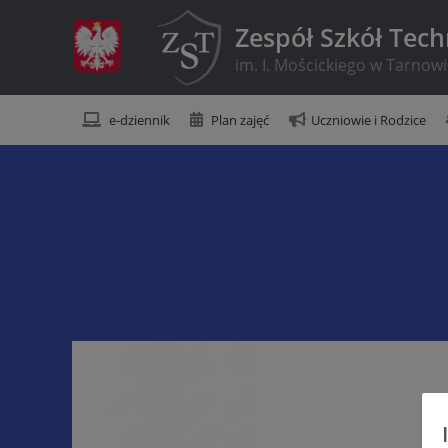
Zespół Szkół Tec
im. I. Mościckiego w Tarnow
e-dziennik
Plan zajęć
Uczniowie i Rodzice