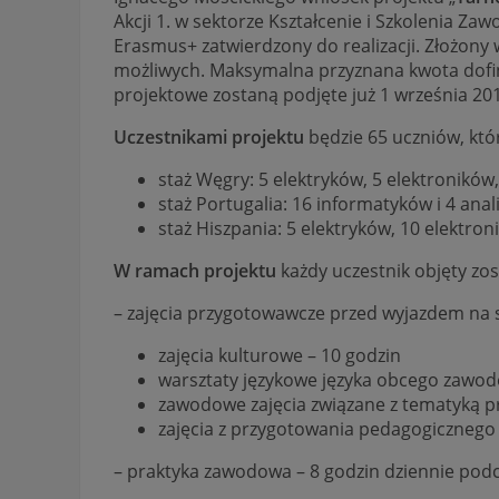
Akcji 1. w sektorze Kształcenie i Szkolenia 
Erasmus+ zatwierdzony do realizacji. Złożony w
możliwych. Maksymalna przyznana kwota dofin
projektowe zostaną podjęte już 1 września 201
Uczestnikami projektu
będzie 65 uczniów, któr
staż Węgry: 5 elektryków, 5 elektronikó
staż Portugalia: 16 informatyków i 4 ana
staż Hiszpania: 5 elektryków, 10 elektro
W ramach projektu
każdy uczestnik objęty zo
– zajęcia przygotowawcze przed wyjazdem na s
zajęcia kulturowe – 10 godzin
warsztaty językowe języka obcego zawod
zawodowe zajęcia związane z tematyką pr
zajęcia z przygotowania pedagogicznego 
– praktyka zawodowa – 8 godzin dziennie podc