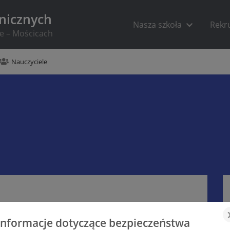
hnicznych
Nasza szkoła
Rekr
ie – Mościcach
Nauczyciele
Informacje dotyczące bezpieczeństwa