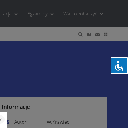
utacja
Egzaminy
Warto zobaczyć
Informacje
x
Autor:
W.Krawiec