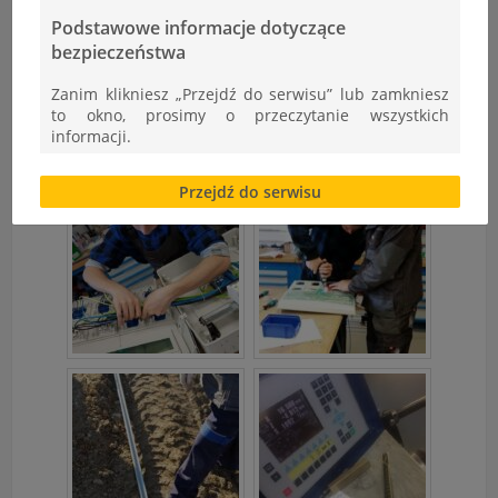
Podstawowe informacje dotyczące
bezpieczeństwa
Zanim klikniesz „Przejdź do serwisu” lub zamkniesz
to okno, prosimy o przeczytanie wszystkich
informacji.
Brak zgody bądź ograniczenie funkcjonalności plików
Przejdź do serwisu
cookies lub local storage, może utrudnić lub
uniemożliwić korzystanie z Serwisu.
Informacje dotyczące polityki prywatności oraz
przetwarzania danych osobowych dostępne są cały
czas w sekcji
"Nasza szkoła" > "Bezpieczeństwo"