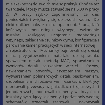
miejską (retro) do swoich miejsc praktyk. Choć są też
twardziele, którzy muszą stawiać się na 5.30 w pracy
:). W pracy szybko zapomnieliśmy, że dziś
poniedziałek i wzięliśmy się do swoich zadań. Do
elektroników należał m.in. np.: montaż urządzeń
końcowych monitoringu wizyjnego, wykonanie
instalacji zasilającej urządzenia monitoringu
wizyjnego, zakładanie czujników dymu, konfiguracja i
parowanie kamer pracujących w sieci internetowej
z rejestratorem. Mechanicy zajmowali się dzisiaj
m.in.: przygotowaniem materiału do spawania,
spawaniem metalu metodą MAG, sprawdzaniem
wymiarów detali, ostrzeniem wierteł i frezów,
nawiercaniem otworów, czyszczeniem maszyn,
wytwarzaniem polimerowych detali, piaskowaniem,
uzupełnianiem chłodziwa we frezarkach. Elektrycy
montowali przewody w gniazdkach trójfazowych i
jednofazowych, montowali elementy w skrzynkach
instalacyjnych, łączyli elementy i podzespoły według
schematów, oznaczali, testowali i dokonywali