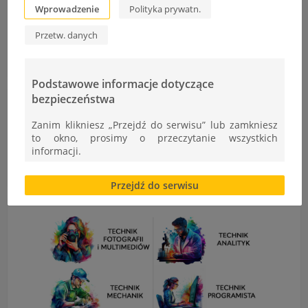
Wprowadzenie
Polityka prywatn.
Przetw. danych
Podstawowe informacje dotyczące
bezpieczeństwa
Zanim klikniesz „Przejdź do serwisu” lub zamkniesz
to okno, prosimy o przeczytanie wszystkich
informacji.
Brak zgody bądź ograniczenie funkcjonalności plików
Przejdź do serwisu
cookies lub local storage, może utrudnić lub
uniemożliwić korzystanie z Serwisu.
Informacje dotyczące polityki prywatności oraz
przetwarzania danych osobowych dostępne są cały
czas w sekcji
"Nasza szkoła" > "Bezpieczeństwo"