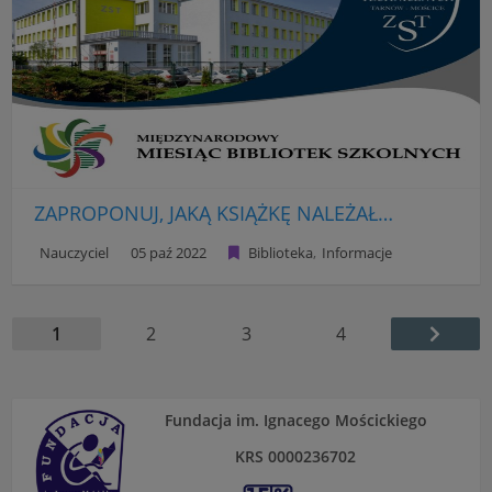
ZAPROPONUJ, JAKĄ KSIĄŻKĘ NALEŻAŁOBY ZAKUPIĆ DO SZKOLNEJ BIBLIOTEKI!
Nauczyciel
05 paź 2022
Biblioteka
Informacje
1
2
3
4
Fundacja im. Ignacego Mościckiego
KRS 0000236702