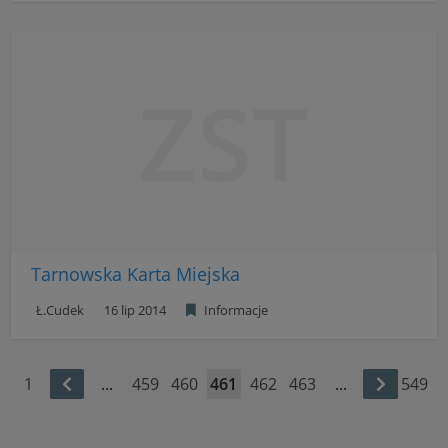
ZST
Tarnowska Karta Miejska
Ł.Cudek
16 lip 2014
Informacje
1
...
459
460
461
462
463
...
549