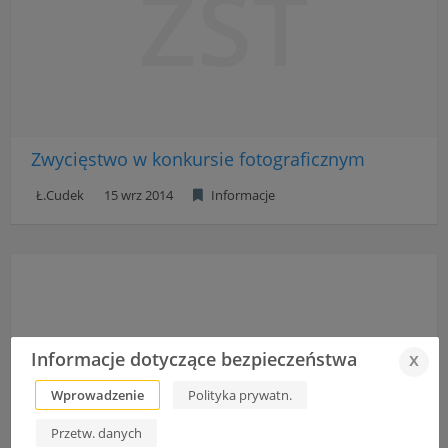
ZST
Zwycięstwo w konkursie fotograficznym
Ł.Cudek
15 wrz 2014
Informacje
Informacje dotyczące bezpieczeństwa
x
Wprowadzenie
Polityka prywatn.
Przetw. danych